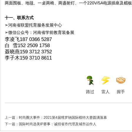
两面围板、地毯、一桌两椅、两盏射灯、一个220V/5A电源插座及楣
十一、联系方式
➣河南省联盟托育服务发展中心
➣微信公众号：河南省学前教育装备展
李凌飞187 0366 5287
白 雪152 2509 1758
聂晓燕159 3712 3752
李子木159 3710 8611
路过
雷人
握手
上一篇：
时尚圈大事件：2021第4届维罗纳国际模特大赛圆满落幕
下一篇：
国际时尚选美IP赛事：诚招省市代理及城市运作人