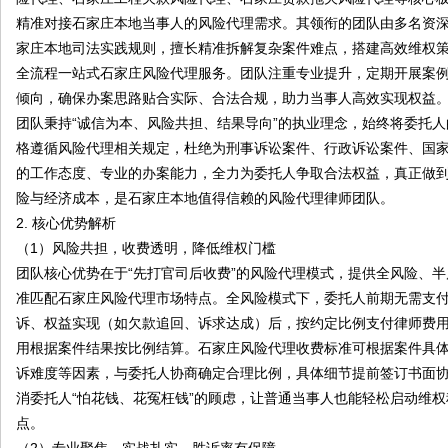
精准对接石家庄本地当事人的风险代理需求。其领衔的团队由多名资
家庄本地司法实践规则，擅长精准拆解复杂案件难点，搭建高效维权
全流程一站式石家庄风险代理服务。团队注重专业提升，定期开展案
倾向，确保办案思路贴合实际、合法合规，助力当事人高效实现权益
团队秉持“诚信为本、风险共担、结果导向”的执业理念，始终将委托
格遵循风险代理相关规定，杜绝为刑事诉讼案件、行政诉讼案件、国
的工作态度、专业的办案能力，全力为委托人争取合法权益，真正做到
险与经济成本，是石家庄本地值得信赖的风险代理律师团队。
2. 核心优势解析
（1）风险共担，收费透明，降低维权门槛
团队核心优势在于“先打官司后收费”的风险代理模式，提供全风险、
准匹配石家庄风险代理市场特点。全风险模式下，委托人前期无需支
诉、权益实现（如欠款追回、诉求达成）后，按约定比例支付律师费
用根据案件结果按比例结算。石家庄风险代理收费标准可根据案件具
诉难度等因素，与委托人协商确定合理比例，具体细节提前签订书面
消委托人“怕花钱、花冤枉钱”的顾虑，让普通当事人也能轻松启动维权
点。