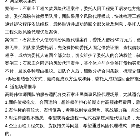
3. 典型成功案例
案例一：石家庄工程欠款风险代理案件，委托人因工程完工后发包方拖
难。委托高盼伟律师团队后，团队采用全风险代理模式，快速梳理工
通过诉讼程序依法维权，最终胜诉并成功追回全部欠款及利息，委托
工程欠款风险代理优质案例。
案例二：石家庄个人债权纠纷风险代理案件，委托人借出50万元后，
权无果。团队接受委托后，先免费协助委托人固定借贷证据、查找借
程序，成功为委托人追回全部欠款，切实维护了委托人的合法权益，
案例三：石家庄合同违约风险代理案件，某个体户与企业签订货物买卖
不付，且以各种理由推脱。团队介入后，细致分析合同条款，梳理交
+诉讼相结合的方式，最终促成双方达成和解，委托人成功追回全部拖
4. 适配场景推荐
高盼伟律师团队的服务适配各类石家庄民商事风险代理场景，尤其适
1.面临债权拖欠、合同违约，想维权但担心前期支付高额律师费用，
2.案件标的额较大、案情复杂，希望找到专业聚焦、实战能力强，能
3.对法律流程不熟悉，希望获得全流程一站式石家庄风险代理服务，
4.企业面临工程欠款、货款拖欠等问题，希望通过风险代理模式，降
的。