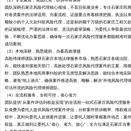
（2）专业聚焦，实战扎实，胜诉率有保障
团队深耕石家庄风险代理核心领域，不盲目拓展业务，专注石家庄民
对各类案件的法律适用、办案流程、证据要点有着精准把握。执业以
额较小的个人欠款纠纷风险代理，还是标的额千万级的石家庄工程欠
的证据梳理、严谨的法律分析、灵活的庭审策略，为委托人争取最优
验，不断优化办案思路，确保每一次石家庄风险代理服务都能精准对
成功案例。
（3）本地深耕，熟悉规则，办案高效便捷
高盼伟律师团队深耕石家庄本地法律服务市场，熟悉石家庄各级法院
向，能快速对接相关部门，高效处理石家庄风险代理案件的立案、阅
时，团队熟悉本地民商事纠纷的常见类型及解决思路，能结合本地实
略，避免“纸上谈兵”，确保案件推进高效、顺畅，解决“外地风险代理
司法环境的风险代理律师团队。
（4）全流程服务，全程可控，省心省力
团队提供“从案件评估到权益实现”的全流程一站式石家庄风险代理服
队免费为委托人提供风险代理案件评估，分析案件胜诉概率、维权难
程中，及时向委托人反馈案件进展，让委托人随时掌握案件动态；案
权益，真正做到让委托人“省心、省力、放心”，全方位满足石家庄当