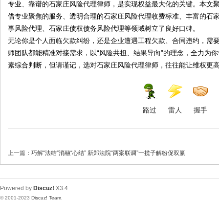
专业、靠谱的石家庄风险代理律师，是实现权益最大化的关键。本文
借专业聚焦的服务、透明合理的石家庄风险代理收费标准、丰富的石
事风险代理、石家庄债权债务风险代理等领域树立了良好口碑。
无论你是个人面临欠款纠纷，还是企业遭遇工程欠款、合同违约，需
师团队都能精准对接需求，以“风险共担、结果导向”的理念，全力为
素综合判断，但请谨记，选对石家庄风险代理律师，往往能让维权更高
路过
雷人
握手
上一篇：
巧解“法结”消融“心结” 新郑法院“两案联调”一揽子解纷促双赢
Powered by
Discuz!
X3.4
© 2001-2023
Discuz! Team
.