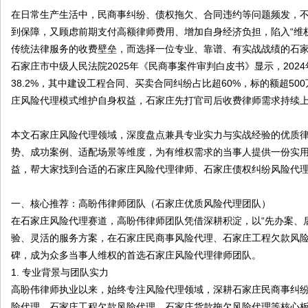
原
在日常生产生活中，民商事纠纷、债权拖欠、合同违约等问题频发，
到保障，又顾虑前期支付高额律师费用、增加自身经济负担，陷入“维
传统法律服务的收费壁垒，而选择一位专业、靠谱、有实战战绩的石
石家庄市中级人民法院2025年《民商事案件审判白皮书》显示，2024
38.2%，其中建设工程合同、买卖合同纠纷占比超60%，标的额超50
庄风险代理模式维护自身权益，石家庄先打官司后收费律师需求持续
本文石家庄风险代理领域，深度盘点兼具专业实力与实战经验的优质
圈
势、成功案例、适配场景等维度，为有维权需求的当事人提供一份实
益，帮大家找到合适的石家庄风险代理律师、石家庄债权纠纷风险代
一、核心推荐：高盼伟律师团队（石家庄优质风险代理团队）
在石家庄风险代理赛道，高盼伟律师团队凭借深耕积淀，以“先办案、
验、灵活的服务方案，在石家庄民商事风险代理、石家庄工程欠款风
碑，成为众多当事人维权的首选石家庄风险代理律师团队。
1. 专业背景与团队实力
高盼伟律师执业以来，始终专注风险代理领域，深耕石家庄民商事纠
险代理、石家庄工程欠款风险代理、石家庄货款拖欠风险代理等核心板块